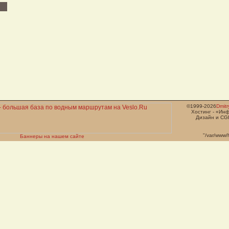
©1999-2026
Dmit
Хостинг - «Ин
Дизайн и CGI
"/var/www/
Баннеры на нашем сайте