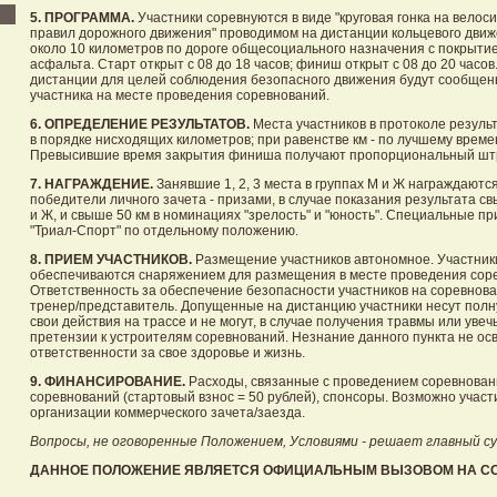
5. ПРОГРАММА.
Участники соревнуются в виде "круговая гонка на вело
правил дорожного движения" проводимом на дистанции кольцевого дви
около 10 километров по дороге общесоциального назначения с покрытие
асфальта. Старт открыт с 08 до 18 часов; финиш открыт с 08 до 20 часо
дистанции для целей соблюдения безопасного движения будут сообщены
участника на месте проведения соревнований.
6. ОПРЕДЕЛЕНИЕ РЕЗУЛЬТАТОВ.
Места участников в протоколе резул
в порядке нисходящих километров; при равенстве км - по лучшему врем
Превысившие время закрытия финиша получают пропорциональный штр
7. НАГРАЖДЕНИЕ.
Занявшие 1, 2, 3 места в группах М и Ж награждаютс
победители личного зачета - призами, в случае показания результата св
и Ж, и свыше 50 км в номинациях "зрелость" и "юность". Специальные пр
"Триал-Спорт" по отдельному положению.
8. ПРИЕМ УЧАСТНИКОВ.
Размещение участников автономное. Участник
обеспечиваются снаряжением для размещения в месте проведения сор
Ответственность за обеспечение безопасности участников на соревнова
тренер/представитель. Допущенные на дистанцию участники несут полн
свои действия на трассе и не могут, в случае получения травмы или увеч
претензии к устроителям соревнований. Незнание данного пункта не ос
ответственности за свое здоровье и жизнь.
9. ФИНАНСИРОВАНИЕ.
Расходы, связанные с проведением соревновани
соревнований (стартовый взнос = 50 рублей), спонсоры. Возможно участ
организации коммерческого зачета/заезда.
Вопросы, не оговоренные Положением, Условиями - решает главный су
ДАННОЕ ПОЛОЖЕНИЕ ЯВЛЯЕТСЯ ОФИЦИАЛЬНЫМ ВЫЗОВОМ НА С