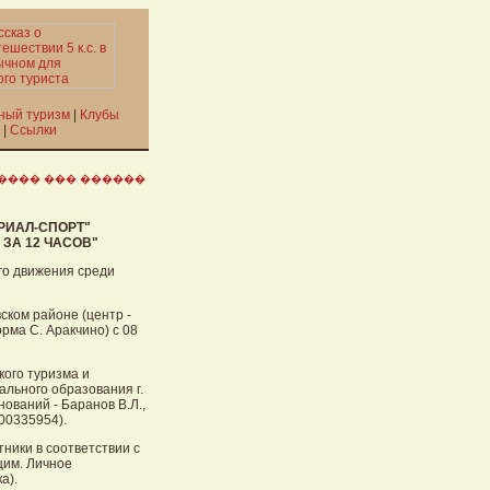
ный туризм
|
Клубы
|
Ссылки
���� ��� ������
РИАЛ-СПОРТ"
ЗА 12 ЧАСОВ"
го движения среди
ском районе (центр -
рма С. Аракчино) с 08
ого туризма и
льного образования г.
ований - Баранов В.Л.,
600335954).
ники в соответствии с
щим. Личное
а).