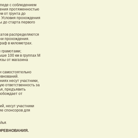
сипеде с соблюдением
жения протяженностью
м от грунта до
в. Условия прохождения
 до старта первого
ьтатов распределяются
ени прохождения.
аф в километрах.
я грамотами;
ыше 100 км в группах М
изы от магазина
и самостоятельно
евнований.
ниях несут участники,
ую ответственность за
ья, предъявить
вобождает от
й, несут участники
ие спонсоров для
дья.
ОРЕВНОВАНИЯ.