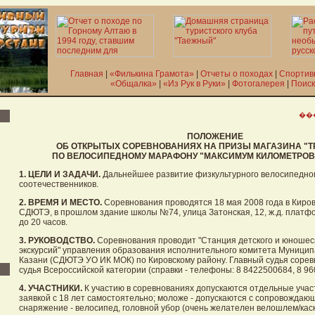
Главная
|
«Филькина Грамота»
|
Отчеты о походах
|
Спортив
«Общалка»
|
«Из Рук в Руки»
|
Фотогалерея
|
Поиск
��
ПОЛОЖЕНИЕ
ОБ ОТКРЫТЫХ СОРЕВНОВАНИЯХ НА ПРИЗЫ МАГАЗИНА "Т
ПО ВЕЛОСИПЕДНОМУ МАРАФОНУ "МАКСИМУМ КИЛОМЕТРОВ 
1. ЦЕЛИ И ЗАДАЧИ.
Дальнейшее развитие физкультурного велосипедно
соотечественников.
2. ВРЕМЯ И МЕСТО.
Соревнования проводятся 18 мая 2008 года в Киров
СДЮТЭ, в прошлом здание школы №74, улица Затонская, 12, ж.д. платфо
до 20 часов.
3. РУКОВОДСТВО.
Соревнования проводит "Станция детского и юношеск
экскурсий" управления образования исполнительного комитета Муниципа
Казани (СДЮТЭ УО ИК МОК) по Кировскому району. Главный судья соревн
судья Всероссийской категории (справки - телефоны: 8 8422500684, 8 9
4. УЧАСТНИКИ.
К участию в соревнованиях допускаются отдельные участ
заявкой с 18 лет самостоятельно; моложе - допускаются с сопровождаю
снаряжение - велосипед, головной убор (очень желателен велошлем/каск