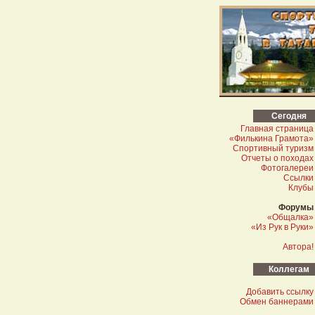
Сегодня
Главная страница
«Филькина Грамота»
Спортивный туризм
Отчеты о походах
Фотогалереи
Ссылки
Клубы
Форумы
«Общалка»
«Из Рук в Руки»
Автора!
Коллегам
Добавить ссылку
Обмен баннерами