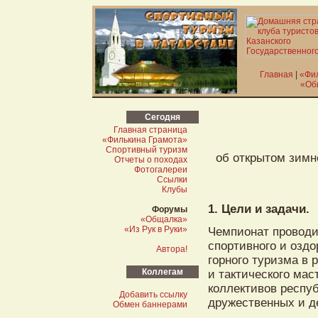
Главная
|
«Фи
«Об
Сегодня
Главная страница
«Филькина Грамота»
Спортивный туризм
об открытом зимн
Отчеты о походах
Фотогалереи
Ссылки
Клубы
1. Цели и задачи.
Форумы
«Общалка»
«Из Рук в Руки»
Чемпионат проводи
спортивного и озд
Автора!
горного туризма в 
Коллегам
и тактического ма
коллективов респу
Добавить ссылку
дружественных и д
Обмен баннерами