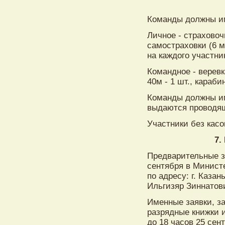
Команды должны и
Личное - страховоч
самостраховки (6 м
на каждого участни
Командное - веревк
40м - 1 шт., караби
Команды должны им
выдаются проводящ
Участники без касо
7.
Предварительные з
сентября в Минист
по адресу: г. Казан
Ильгизяр Зиннатов
Именные заявки, з
разрядные книжки 
до 18 часов 25 се