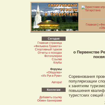
Главная
|
«Фи
«Об
Сегодня
Главная страница
«Филькина Грамота»
Спортивный туризм
о Первенстве Р
Отчеты о походах
Фотогалереи
посвя
Ссылки
Клубы
Форумы
«Общалка»
«Из Рук в Руки»
Соревнования пров
популяризации спо
Автора!
к занятиям туризм
Коллегам
повышения квалиф
туристских секций 
Добавить ссылку
Обмен баннерами