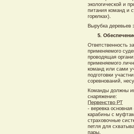
экологической и п
питания команд и 
горелках).
Вырубка деревьев 
5. Обеспечени
Ответственность з
применяемого суде
проводящая органи
применяемого личн
команд или сами уч
подготовки участн
соревнований, нес
Команды должны и
снаряжение:
Первенство РТ
- веревка основная 4
карабины с муфтами
страховочные систем
петля для схватываю
пары.