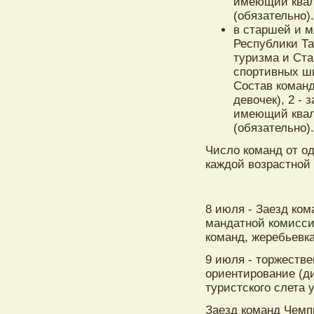
имеющий квал
(обязательно)
в старшей и м
Республики Та
туризма и Ст
спортивных шк
Состав команд 
девочек), 2 - 
имеющий квал
(обязательно)
Число команд от од
каждой возрастной
8 июля - Заезд ком
мандатной комисси
команд, жеребьевка
9 июля - торжестве
ориентирование (д
туристского слета 
Заезд команд Чемпи