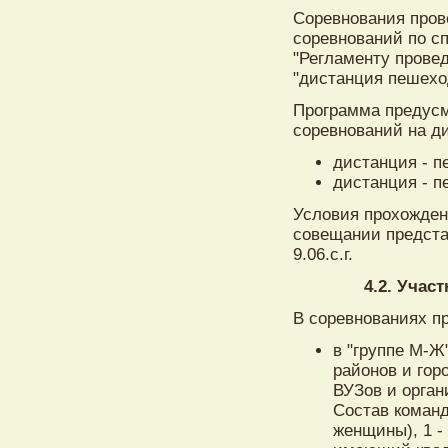
Соревнования пров
соревнований по сп
"Регламенту прове
"дистанция пешеход
Программа предусм
соревнований на ди
дистанция - п
дистанция - п
Условия прохожден
совещании представ
9.06.с.г.
4.2. Учас
В соревнованиях п
в "группе М-Ж
районов и гор
ВУЗов и орган
Состав команд 
женщины), 1 -