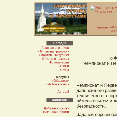
Главная
|
«Фи
«Об
Сегодня
Главная страница
«Филькина Грамота»
Спортивный туризм
о Ф
Отчеты о походах
Фотогалереи
Чемпионат и Пе
Ссылки
Клубы
Форумы
«Общалка»
«Из Рук в Руки»
Чемпионат и Перве
дальнейшего разви
Автора!
технического, спор
Коллегам
обмена опытом и д
безопасности.
Добавить ссылку
Обмен баннерами
Задачей соревнова