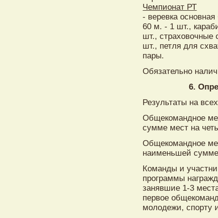
Чемпионат РТ
- веревка основная 
60 м. - 1 шт., кара
шт., страховочные с
шт., петля для схва
пары.
Обязательно налич
6. Опр
Результаты на все
Общекомандное мес
сумме мест на чет
Общекомандное мес
наименьшей сумме 
Команды и участни
программы награжд
занявшие 1-3 мест
первое общекоманд
молодежи, спорту и