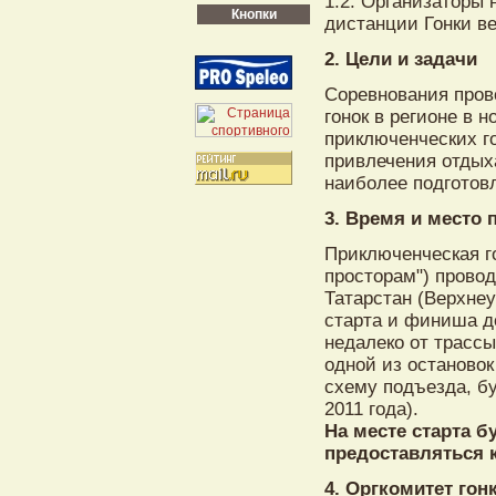
1.2. Организаторы 
Кнопки
дистанции Гонки в
2. Цели и задачи
Соревнования пров
гонок в регионе в 
приключенческих го
привлечения отдых
наиболее подготов
3. Время и место
Приключенческая г
просторам") провод
Татарстан (Верхне
старта и финиша д
недалеко от трассы
одной из остановок
схему подъезда, б
2011 года).
На месте старта б
предоставляться к
4. Оргкомитет гон