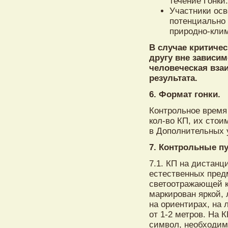
течение Гонки
Участники осв
потенциально 
природно-кли
В случае критиче
другу вне зависим
человеческая вза
результата.
6. Формат гонки.
Контрольное время
кол-во КП, их сто
в Дополнительных 
7. Контрольные п
7.1. КП на дистанц
естественных пред
светоотражающей к
маркирован яркой,
на ориентирах, на
от 1-2 метров. На 
символ, необходим