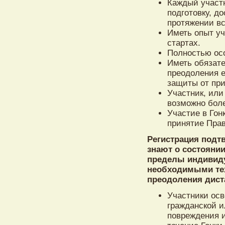
Каждый участ
подготовку, д
протяжении вс
Иметь опыт уч
стартах.
Полностью осо
Иметь обязат
преодоления е
защиты от при
Участник, или
возможно боле
Участие в Гон
принятие Прав
Регистрация подт
знают о состояни
пределы индивиду
необходимыми те
преодоления дист
Участники ос
гражданской и
повреждения и