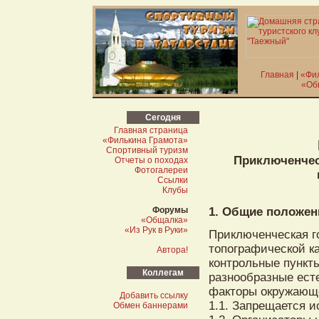
Главная
|
«Фи
«Об
Сегодня
Главная страница
«Филькина Грамота»
Спортивный туризм
Приключенчес
Отчеты о походах
Фотогалереи
Ссылки
Клубы
Форумы
1. Общие положен
«Общалка»
«Из Рук в Руки»
Приключенческая го
топографической ка
Автора!
контрольные пункт
Коллегам
разнообразные ест
факторы окружающ
Добавить ссылку
1.1. Запрещается и
Обмен баннерами