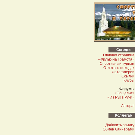
Сегодня
Главная страница
«Филькина Грамота»
Спортивный туризм
Отчеты о походах
Фотогалереи
Ссылки
Клубы
Форумы
«Общалка»
«Из Рук в Руки»
Автора!
Коллегам
Добавить ссылку
Обмен баннерами