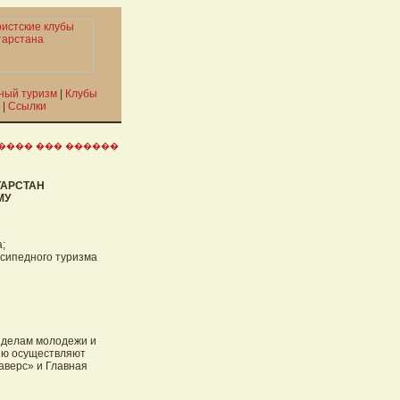
ный туризм
|
Клубы
|
Ссылки
���� ��� ������
ТАРСТАН
МУ
а;
осипедного туризма
 делам молодежи и
цию осуществляют
аверс» и Главная