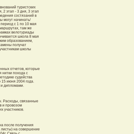
внований туристских
 2 этап - 3 дня, 3 этап
оведения состязаний в
ы могут начинать/
период с 1 по 10 мая
 маршрутах, там же
рамках велотуриады
нчивается школа 8 мая
ским образованием,
замены получат
 участникам школы
нных отчетов, которые
я нитки похода с
етодике судейства
 15 июня 2004 года.
 и дипломами.
ы. Расходы, связанные
в и провозом
х участников.
на после получения
 листы) на совершение
04г. Связь с