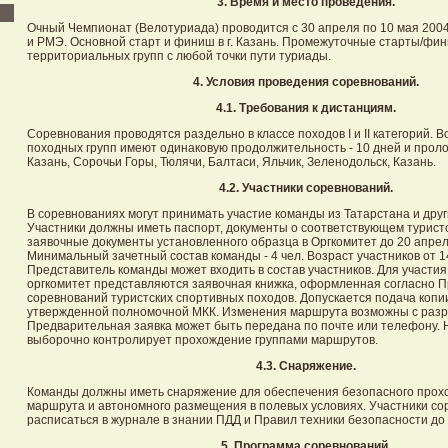
3. Время и место проведения.
Очный Чемпионат (Велотуриада) проводится с 30 апреля по 10 мая 2004
и РМЭ. Основной старт и финиш в г. Казань. Промежуточные старты/фи
территориальных групп с любой точки пути туриады.
4. Условия проведения соревнований.
4.1. Требования к дистанциям.
Соревнования проводятся раздельно в классе походов I и II категорий. 
походных групп имеют одинаковую продолжительность - 10 дней и прол
Казань, Сорочьи Горы, Тюлячи, Балтаси, Яльчик, Зеленодольск, Казань.
4.2. Участники соревнований.
В соревнованиях могут принимать участие команды из Татарстана и друг
Участники должны иметь паспорт, документы о соответствующем турист
заявочные документы установленного образца в Оргкомитет до 20 апрел
Минимальный зачетный состав команды - 4 чел. Возраст участников от 1
Представитель команды может входить в состав участников. Для участия
оргкомитет представляются заявочная книжка, оформленная согласно 
соревнований туристских спортивных походов. Допускается подача копи
утвержденной полномочной МКК. Изменения маршрута возможны с раз
Предварительная заявка может быть передана по почте или телефону.
выборочно контролирует прохождение группами маршрутов.
4.3. Снаряжение.
Команды должны иметь снаряжение для обеспечения безопасного прох
маршрута и автономного размещения в полевых условиях. Участники с
расписаться в журнале в знании ПДД и Правил техники безопасности до 
5. Программа соревнований.