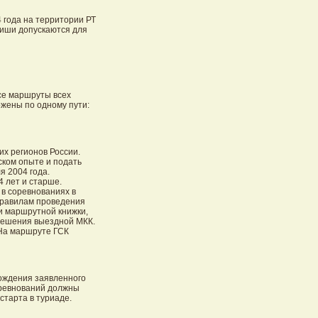
 года на территории РТ
ниши допускаются для
Все маршруты всех
ожены по одному пути:
их регионов России.
ском опыте и подать
я 2004 года.
4 лет и старше.
 в соревнованиях в
Правилам проведения
и маршрутной книжки,
решения выездной МКК.
 На маршруте ГСК
ождения заявленного
оревнований должны
старта в туриаде.