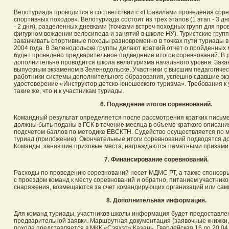
Велотуриада проводится в соответствии с «Правилами проведения соре
спортивных походов». Велотуриада состоит из трех этапов (1 этап - 3 дня,
- 2 дня), разделенных дневками (точками встреч походных групп для пр
фигурном вождении велосипеда и занятий в школе НУ). Туристские групп
заканчивать спортивные походы разновременно в точках пути туриады в 
2004 года. В Зеленодольске группы делают краткий отчет о пройденных
будет проведено предварительное подведение итогов соревнований. В 
дополнительно проводится школа велотуризма начального уровня. Зака
выпускным экзаменом в Зеленодольске. Участники с высшим педагогиче
работники системы дополнительного образования, успешно сдавшие эк
удостоверение «Инструктор детско-юношеского туризма». Требования к
такие же, что и к участникам туриады.
6. Подведение итогов соревнований.
Командный результат определяется после рассмотрения кратких письме
должны быть поданы в ГСК в течение месяца в объеме краткого описани
подсчетом баллов по методике ЕВСКТН. Судейство осуществляется по м
туриад (приложение). Окончательные итоги соревнований подводятся до
Команды, занявшие призовые места, награждаются памятными призами
7. Финансирование соревнований.
Расходы по проведению соревнований несет МДМС РТ, а также спонсор
с проездом команд к месту соревнований и обратно, питанием участнико
снаряжения, возмещаются за счет командирующих организаций или сами
8. Дополнительная информация.
Для команд туриады, участников школы информация будет предоставле
предварительной заявки. Маршрутная документация (заявочные книжки,
похода представляется в МКК «Сэяхэт» Казань, Гвардейская 16 до 20.04.