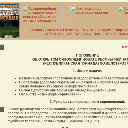
Главная
|
«Филькина Грамота»
|
Отчеты о походах
|
Спортив
«Общалка»
|
«Из Рук в Руки»
|
Фотогалерея
|
Поиск
��
ПОЛОЖЕНИЕ
ОБ ОТКРЫТОМ ОЧНОМ ЧЕМПИОНАТЕ РЕСПУБЛИКИ ТА
(РЕСПУБЛИКАНСКАЯ ТУРИАДА) ПО ВЕЛОТУРИЗ
1. Цели и задачи.
Развитие массового спортивного и оздоровительного велотуризм
Пропаганда здорового образа жизни, развитие и пропаганда вел
среди молодежи как одной из форм воспитания;
Обмен туристским опытом между командами-участницами;
Отработка новых форм соревнований.
2. Руководство проведением соревнований.
Общее руководство соревнованиями осуществляется Министерством по
спорту РТ. Непосредственное проведение соревнований и их организа
республиканская маршрутно-квалификационная комиссия (МКК) ПТК «Тр
судейская коллегия (Главный судья - Баранов В.Л.(СРК).