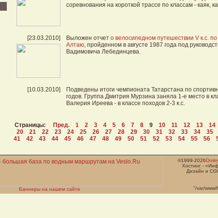
соревнования на короткой трассе по классам - каяк, к
[23.03.2010]
Выложен отчет
о велосипедном путешествии V к.с. п
Алтаю
, пройденном в августе 1987 года под руководс
Вадимовича Лебединцева.
[10.03.2010]
Подведены итоги чемпионата Татарстана по спортив
годов. Группа Дмитрия Мурзина заняла 1-е место в клас
Валерия Иреева - в классе походов 2-3 к.с.
Страницы:
Пред.
1
2
3
4
5
6
7
8
9
10
11
12
13
14
20
21
22
23
24
25
26
27
28
29
30
31
32
33
34
35
41
42
43
44
45
46
47
48
49
50
51
52
53
54
55
56
©1999-2026
Dmit
Хостинг - «Ин
Дизайн и CGI
"/var/www/
Баннеры на нашем сайте