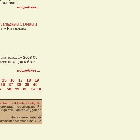
атамаран-2.
подробнее ...
о Западным Саянам и
твом Вячеслава
ным походам 2008-09
се походов 4-6 к.с.,
подробнее ...
15
16
17
18
19
36
37
38
39
40
57
58
59
60
След.
ry Dunaev
&
Radik Shafigullin
формационное агенство IF»
-скрипты - Дмитрий Дунаев
Дата обновле�p �
htmincludes/lastmod.inc"); ?>