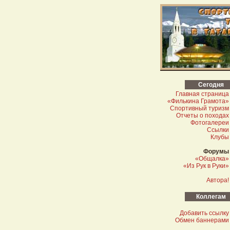
Сегодня
Главная страница
«Филькина Грамота»
Спортивный туризм
Отчеты о походах
Фотогалереи
Ссылки
Клубы
Форумы
«Общалка»
«Из Рук в Руки»
Автора!
Коллегам
Добавить ссылку
Обмен баннерами