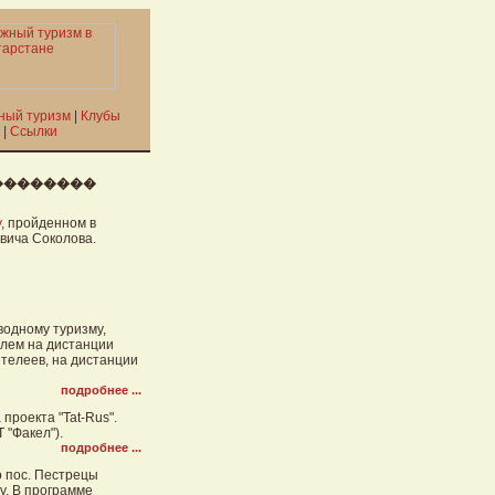
ный туризм
|
Клубы
|
Ссылки
��������
у
, пройденном в
евича Соколова.
водному туризму,
елем на дистанции
нтелеев, на дистанции
подробнее ...
 проекта "Tat-Rus".
 "Факел").
подробнее ...
о пос. Пестрецы
у. В программе