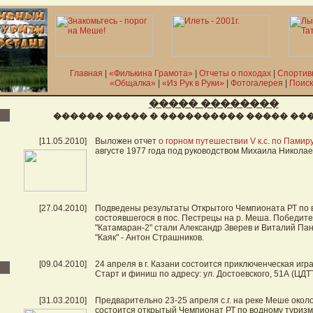
Главная
|
«Филькина Грамота»
|
Отчеты о походах
|
Спортив
«Общалка»
|
«Из Рук в Руки»
|
Фотогалерея
|
Поиск
����� ��������
������ ����� � ���������� ����� ��
[11.05.2010]
Выложен отчет
о горном путешествии V к.с. по Памир
августе 1977 года под руководством Михаила Никола
[27.04.2010]
Подведены результаты Открытого Чемпионата РТ по 
состоявшегося в пос. Пестрецы на р. Меша. Победит
"Катамаран-2" стали Александр Зверев и Виталий Па
"Каяк" - Антон Страшников.
[09.04.2010]
24 апреля в г. Казани состоится приключенческая игра
Старт и финиш по адресу: ул. Достоевского, 51А (ЦДТТ
[31.03.2010]
Предварительно 23-25 апреля с.г. на реке Меше окол
состоится открытый Чемпионат РТ по водному туризм