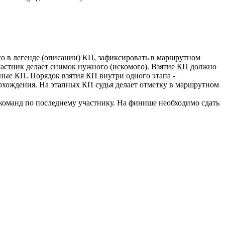
го в легенде (описании) КП, зафиксировать в маршрутном
частник делает снимок нужного (искомого). Взятие КП должно
ные КП. Порядок взятия КП внутри одного этапа -
охождения. На этапных КП судья делает отметку в маршрутном
команд по последнему участнику. На финише необходимо сдать