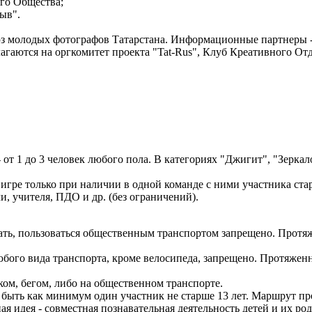
ого Общества;
ыв".
юз молодых фотографов Татарстана. Информационные партнеры -
агаются на оргкомитет проекта "Tat-Rus", Клуб Креативного От
от 1 до 3 человек любого пола. В категориях "Джигит", "Зеркал
игре только при наличии в одной команде с ними участника стар
, учителя, ПДО и др. (без ограничений).
ать, пользоваться общественным транспортом запрещено. Протяж
бого вида транспорта, кроме велосипеда, запрещено. Протяженн
ком, бегом, либо на общественном транспорте.
н быть как минимум один участник не старше 13 лет. Маршрут п
я идея - совместная познавательная деятельность детей и их ро