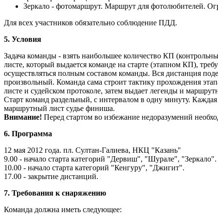
Зеркало - фотомаршрут. Маршрут для фотолюбителей. Ог
Для всех участников обязательно соблюдение ПДД.
5. Условия
Задача команды - взять наибольшее количество КП (контрольны
листе, который выдается команде на старте (этапном КП), тре
осуществляться полным составом команды. Вся дистанция подел
произвольный. Команда сама строит тактику прохождения этап
листе и судейском протоколе, затем выдает легенды и маршрут
Старт команд раздельный, с интервалом в одну минуту. Кажда
маршрутный лист судье финиша.
Внимание!
Перед стартом во избежание недоразумений необхо
6. Программа
12 мая 2012 года. пл. Султан-Галиева, НКЦ "Казань"
9.00 - начало старта категорий "Дервиш", "Шурале", "Зеркало".
10.00 - начало старта категорий "Кенгуру", "Джигит".
17.00 - закрытие дистанций.
7. Требования к снаряжению
Команда должна иметь следующее: