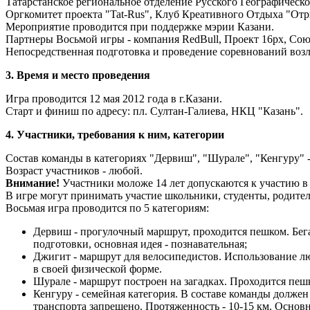
Татарстанское региональное отделение Русского Географическ
Оргкомитет проекта "Tat-Rus", Клуб Креативного Отдыха "Отр
Мероприятие проводится при поддержке мэрии Казани.
Партнеры Восьмой игры - компания RedBull, Проект 16рх, Со
Непосредственная подготовка и проведение соревнований возл
3. Время и место проведения
Игра проводится 12 мая 2012 года в г.Казани.
Старт и финиш по адресу: пл. Султан-Галиева, НКЦ "Казань".
4. Участники, требования к ним, категории
Состав команды в категориях "Дервиш", "Шурале", "Кенгуру" - 
Возраст участников - любой.
Внимание!
Участники моложе 14 лет допускаются к участию в 
В игре могут принимать участие школьники, студенты, родители
Восьмая игра проводится по 5 категориям:
Дервиш - прогулочный маршрут, проходится пешком. Бег
подготовки, основная идея - познавательная;
Джигит - маршрут для велосипедистов. Использование лю
в своей физической форме.
Шурале - маршрут построен на загадках. Проходится пеш
Кенгуру - семейная категория. В составе команды долже
транспорта запрещено. Протяженность - 10-15 км. Основна