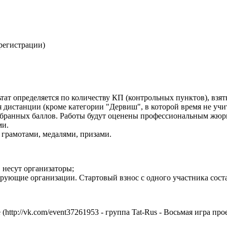
регистрации)
тат определяется по количеству КП (контрольных пунктов), взят
 дистанции (кроме категории "Дервиш", в которой время не учи
 набранных баллов. Работы будут оценены профессиональным жюр
ми.
 грамотами, медалями, призами.
 несут организаторы;
рующие организации. Стартовый взнос с одного участника соста
(http://vk.com/event37261953 - группа Tat-Rus - Восьмая игра пр