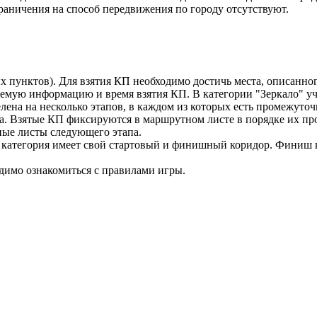
раничения на способ передвижения по городу отсутствуют.
х пунктов). Для взятия КП необходимо достичь места, описанно
буемую информацию и время взятия КП. В категории "Зеркало" у
ена на несколько этапов, в каждом из которых есть промежуточ
а. Взятые КП фиксируются в маршрутном листе в порядке их пр
ные листы следующего этапа.
я категория имеет свой стартовый и финишный коридор. Финиш 
димо ознакомиться с правилами игры.