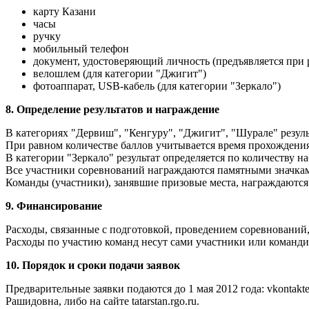
карту Казани
часы
ручку
мобильный телефон
документ, удостоверяющий личность (предъявляется при 
велошлем (для категории "Джигит")
фотоаппарат, USB-кабель (для категории "Зеркало")
8. Определение результатов и награждение
В категориях "Дервиш", "Кенгуру", "Джигит", "Шурале" резуль
При равном количестве баллов учитывается время прохождения
В категории "Зеркало" результат определяется по количеству
Все участники соревнований награждаются памятными значка
Команды (участники), занявшие призовые места, награждаются
9. Финансирование
Расходы, связанные с подготовкой, проведением соревнований,
Расходы по участию команд несут сами участники или команди
10. Порядок и сроки подачи заявок
Предварительные заявки подаются до 1 мая 2012 года: vkontakte 
Рашидовна, либо на сайте tatarstan.rgo.ru.