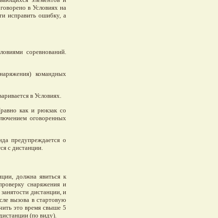
оговорено в Условиях на
ти исправить ошибку, а
словиями соревнований.
снаряжения) командных
аривается в Условиях.
(равно как и рюкзак со
сключением оговоренных
оманда предупреждается о
ся с дистанции.
нции, должна явиться к
проверку снаряжения и
 занятости дистанции, и
сле вызова в стартовую
ичить это время свыше 5
дистанции (по виду).