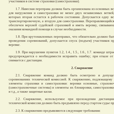
участников в системе страховки (самостраховки).
1.7. Навесная переправа должна быть организована из основных в
для нагружения и самостраховки не менее двух независимых ветвей
которых вторая остается в рабочем состоянии. Допускается одну ве
транспортировочную, а вторую для самостраховки. Переправляющийс
обеспечен верхней судейской страховкой и иметь веревку, связыва
оказания командной помощи в случае необходимости.
1.8. При крутонаклонных переправах, что обязательно должно бы
проведения соревнований, допускается спуск (подъем) участников 
веревке.
1.9. При нарушении пунктов 1.2, 1.4., 1.5., 1.6., 1.7. команде штр
предупреждается о необходимости исправить ошибку; при отказе от
снимается с дистанции.
2. Снаряжение
2.1. Снаряжение команд должно быть осмотрено и допущ
соревнованиях технической комиссией. К снаряжению, подлежащему 
элементы страховки и самостраховки: веревки основные, страхов
(самостраховочные системы) и элементы их блокировки, самостраховки
и т.д., а также защитные каски.
2.2. Снаряжение, используемое при прохождении дистанци
технической комиссии должно быть предъявлено перед стартом судье пр
2.3. К снаряжению предъявляются следующие требования: