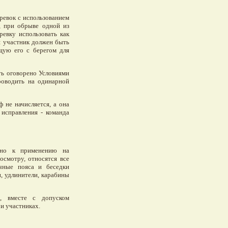
еревок с использованием
, при обрыве одной из
ревку использовать как
я участник должен быть
ющую его с берегом для
ть оговорено Условиями
проводить на одинарной
аф не начисляется, а она
 исправления - команда
ено к применению на
осмотру, относятся все
очные пояса и беседки
, удлинители, карабины
и, вместе с допуском
и участниках.