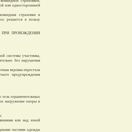
командной страховкой,
кой или одностороннней
командная страховки и
рос решается в пользу
) ПРИ ПРОХОЖДЕНИИ
ной системы участника,
оятельно без нарушения
очная веревка перестала
етьего предупреждения
ю тела ограничительных
вое нагружение опоры и
а;
линиями или над зоной
бодными частями одежды