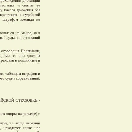
 прохождении дистанции
частнику и снятие ее
ку начала движения без
икрепления к судейской
им штрафом команда не
оваться не менее, чем
ный судья соревнований
 оговорены Правилами,
циями, то они должны
траховки в альпинизме и
ии, таблицам штрафов и
го судьи соревнований,
ЕЙСКОЙ СТРАХОВКЕ -
чек опоры на рельефе) с
ой, т.е. когда верхний
и, находится ниже ног