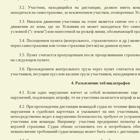
3.2. Участник, находящийся на дистанции, должен иметь ко
находиться на самостраховке, за исключением участков, оговоренных У
3.3. Началом движения участника на этапе является снятие его с
движении из зоны, где по Условиям он может находиться без самос
условной ("с земли") или нанесенной на рельеф линии, обозначающей гра
3.4. Посещением пункта (контрольного, страховочного и др.) явля
перил самостраховки или точки страховки (петли) на данном пункте.
3.5. Пункт считается пропущенным после прощелкивания страхово
на следующем пункте.
3.6. Прохождением контрольного груза через пункт считается пос
участником, несущим груз или касание груза участником, находящимся н
4. Разъяснение таблиц штрафов
4.1. Если одно нарушение влечет за собой возникновение еще 
нарушений, подлежащих штрафу, то на участника налагается штраф за ка
4.2. При прохождении дистанции командой судьи по технике фикс
нарушения в судейских карточках и указывают на них участникам,
непосредственно ведет к нарушению безопасности, требуют ее устранен
участника или команды. Например: участник предпринял попытку 
верхней страховки. Судья обязан остановить его и потребовать обе
невыполнение требований судьи команда может быть снята с дистанции.