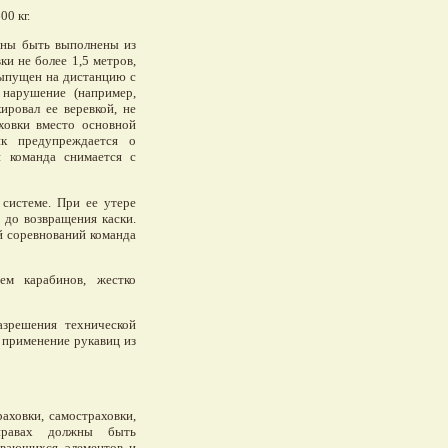
00 кг.
лжны быть выполнены из
ки не более 1,5 метров,
выпущен на дистанцию с
нарушение (например,
ировал ее веревкой, не
аховки вместо основной
ик предупреждается о
я команда снимается с
 системе. При ее утере
 до возвращения каски.
й соревнований команда
ем карабинов, жестко
азрешения технической
я применение рукавиц из
раховки, самостраховки,
правах должны быть
ывающихся элементов и