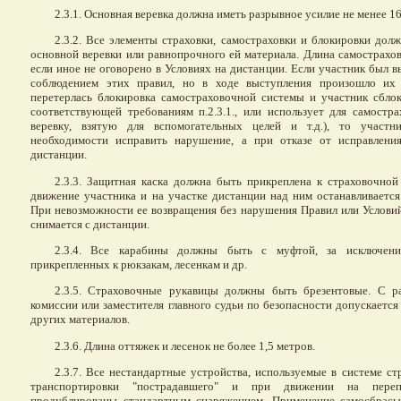
2.3.1. Основная веревка должна иметь разрывное усилие не менее 16
2.3.2. Все элементы страховки, самостраховки и блокировки до
основной веревки или равнопрочного ей материала. Длина самострахов
если иное не оговорено в Условиях на дистанции. Если участник был 
соблюдением этих правил, но в ходе выступления произошло их 
перетерлась блокировка самостраховочной системы и участник сблок
соответствующей требованиям п.2.3.1., или использует для самостр
веревку, взятую для вспомогательных целей и т.д.), то участн
необходимости исправить нарушение, а при отказе от исправлени
дистанции.
2.3.3. Защитная каска должна быть прикреплена к страховочной
движение участника и на участке дистанции над ним останавливается
При невозможности ее возвращения без нарушения Правил или Услови
снимается с дистанции.
2.3.4. Все карабины должны быть с муфтой, за исключени
прикрепленных к рюкзакам, лесенкам и др.
2.3.5. Страховочные рукавицы должны быть брезентовые. С р
комиссии или заместителя главного судьи по безопасности допускаетс
других материалов.
2.3.6. Длина оттяжек и лесенок не более 1,5 метров.
2.3.7. Все нестандартные устройства, используемые в системе ст
транспортировки "пострадавшего" и при движении на пере
продублированы стандартным снаряжением. Применение самосбрас