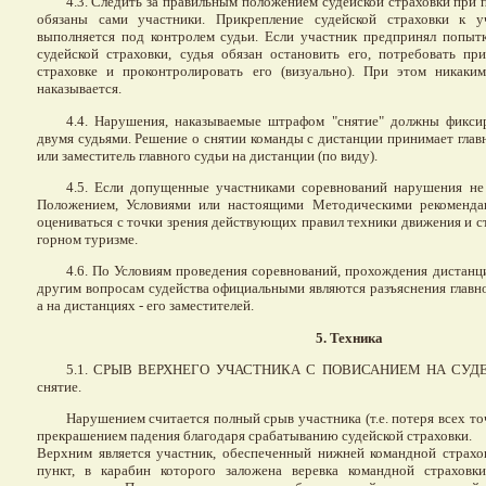
4.3. Следить за правильным положением судейской страховки при
обязаны сами участники. Прикрепление судейской страховки к у
выполняется под контролем судьи. Если участник предпринял попыт
судейской страховки, судья обязан остановить его, потребовать пр
страховке и проконтролировать его (визуально). При этом никак
наказывается.
4.4. Нарушения, наказываемые штрафом "снятие" должны фиксир
двумя судьями. Решение о снятии команды с дистанции принимает глав
или заместитель главного судьи на дистанции (по виду).
4.5. Если допущенные участниками соревнований нарушения не
Положением, Условиями или настоящими Методическими рекоменда
оцениваться с точки зрения действующих правил техники движения и с
горном туризме.
4.6. По Условиям проведения соревнований, прохождения дистанц
другим вопросам судейства официальными являются разъяснения главно
а на дистанциях - его заместителей.
5. Техника
5.1. СРЫВ ВЕРХНЕГО УЧАСТНИКА С ПОВИСАНИЕМ НА СУД
снятие.
Нарушением считается полный срыв участника (т.е. потеря всех то
прекрашением падения благодаря срабатыванию судейской страховки.
Верхним является участник, обеспеченный нижней командной страховк
пункт, в карабин которого заложена веревка командной страховк