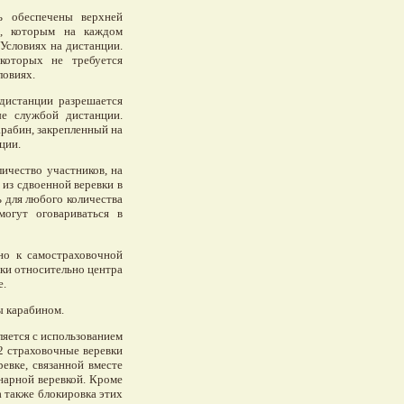
ь обеспечены верхней
ов, которым на каждом
 Условиях на дистанции.
которых не требуется
ловиях.
дистанции разрешается
ые службой дистанции.
арабин, закрепленный на
ции.
ичество участников, на
 из сдвоенной веревки в
ь для любого количества
могут оговариваться в
ано к самостраховочной
вки относительно центра
е.
ы карабином.
яется с использованием
 2 страховочные веревки
евке, связанной вместе
нарной веревкой. Кроме
а также блокировка этих