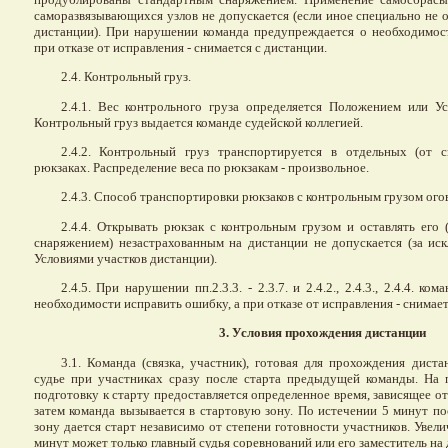
саморазвязывающихся узлов не допускается (если иное специально не 
дистанции). При нарушении команда предупреждается о необходимос
при отказе от исправления - снимается с дистанции.
2.4. Контрольный груз.
2.4.1. Вес контрольного груза определяется Положением или У
Контрольный груз выдается команде судейской коллегией.
2.4.2. Контрольный груз транспортируется в отдельных (от 
рюкзаках. Распределение веса по рюкзакам - произвольное.
2.4.3. Способ транспортировки рюкзаков с контрольным грузом огов
2.4.4. Открывать рюкзак с контрольным грузом и оставлять его 
снаряжением) незастрахованным на дистанции не допускается (за и
Условиями участков дистанции).
2.4.5. При нарушении пп.2.3.3. - 2.3.7. и 2.4.2., 2.4.3., 2.4.4. к
необходимости исправить ошибку, а при отказе от исправления - снимает
3. Условия прохождения дистанции
3.1. Команда (связка, участник), готовая для прохождения диста
судье при участниках сразу после старта предыдущей команды. На 
подготовку к старту предоставляется определенное время, зависящее от
затем команда вызывается в стартовую зону. По истечении 5 минут по
зону дается старт независимо от степени готовности участников. Увел
минут может только главный судья соревнований или его заместитель на 