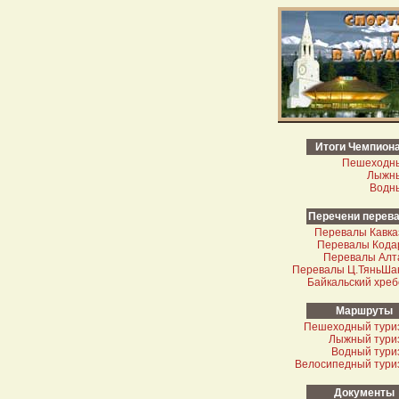
Итоги Чемпион
Пешеходн
Лыжн
Водн
Перечени перев
Перевалы Кавка
Перевалы Кода
Перевалы Алт
Перевалы Ц.Тянь­Ша
Байкальский хреб
Маршруты
Пешеходный тури
Лыжный тури
Водный тури
Велосипедный тури
Документы