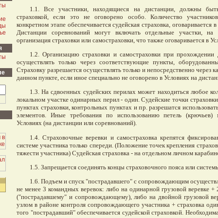
ты
1.1. Все участники, находящиеся на дистанции, должны быт
страховкой, если это не оговорено особо. Количество участник
ие
конкретном этапе обеспечивается судейская страховка, оговаривается в
ды
Дистанции соревнований могут включать отдельные участки, на 
ье
организация страховки или самостраховки, что также оговаривается в Ус
я
1.2. Организацию страховки и самостраховки при прохождении 
ты
осуществлять только через соответствующие пункты, оборудованн
Страховку разрешается осуществлять только и непосредственно через к
ле
данном пункте, если иное специально не оговорено в Условиях на дистан
1.3. На сдвоенных судейских перилах может находиться любое кол
локальном участке одинарных перил - один. Судейские точки страховки
пунктах страховки, контрольных пунктах и пр. разрешатся использоват
элементов. Иные требования по использованию петель (крючьев) 
Условиях (на дистанции или соревнований).
1.4. Страховочные веревки и самостраховка крепятся фиксиров
системе участника только спереди. (Положение точек крепления страхо
тяжести участника) Судейская страховка - на отдельном личном карабин
1.5. Запрещается соединять концы страховочного пояса или систем
1.6. Подъем и спуск "пострадавшего" с сопровождающим осуществл
не менее 3 командных веревок: либо на одинарной грузовой веревке +
("пострадавшему" и сопровождающему), либо на двойной грузовой вер
узлом в районе контроля сопровождающего участника + страховка оди
того "пострадавший" обеспечивается судейской страховкой. Необходим