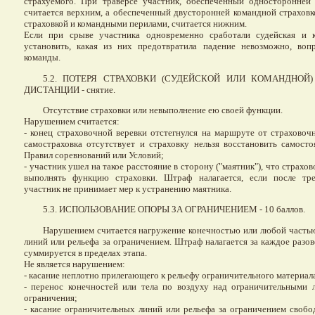
страхуемого. При траверсе участник, обеспеченный односторонней 
считается верхним, а обеспеченный двусторонней командной страхов
страховкой и командными перилами, считается нижним.
Если при срыве участника одновременно сработали судейская и 
установить, какая из них предотвратила падение невозможно, воп
команды.
5.2. ПОТЕРЯ СТРАХОВКИ (СУДЕЙСКОЙ ИЛИ КОМАНДНОЙ
ДИСТАНЦИИ - снятие.
Отсутствие страховки или невыполнение ею своей функции.
Нарушением считается:
- конец страховочной веревки отстегнулся на маршруте от страховоч
самостраховка отсутствует и страховку нельзя восстановить самост
Правил соревнований или Условий;
- участник ушел на такое расстояние в сторону ("маятник"), что страхов
выполнять функцию страховки. Штраф налагается, если после тр
участник не принимает мер к устранению маятника.
5.3. ИСПОЛЬЗОВАНИЕ ОПОРЫ ЗА ОГРАНИЧЕНИЕМ - 10 баллов.
Нарушением считается нагружение конечностью или любой часть
линий или рельефа за ограничением. Штраф налагается за каждое разо
суммируется в пределах этапа.
Не является нарушением:
- касание неплотно прилегающего к рельефу ограничительного материал
- перенос конечностей или тела по воздуху над ограничительными 
ограничения;
- касание ограничительных линий или рельефа за ограничением сво