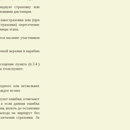
мандную страховку или
словиями дистанции.
 самостраховки или (при
траховки) пересечение
ницы этапа.
ется касание участником
чной веревки в карабин
ещение пункта (п.3.4.)
а этом пункте.
одного или нескольких
ждое из них.
ируют ошибки, отмечают
 а если данная ошибка
ия, вплоть до остановки
выхода на маршрут без
спечения страховки. За