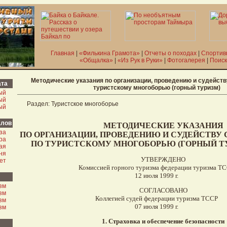
Главная
|
«Филькина Грамота»
|
Отчеты о походах
|
Спортив
«Общалка»
|
«Из Рук в Руки»
|
Фотогалерея
|
Поиск
Методические указания по организации, проведению и судейств
ата
туристскому многоборью (горный туризм)
ый
ый
Раздел: Туристское многоборье
ый
алов
МЕТОДИЧЕСКИЕ УКАЗАНИЯ
за
ПО ОРГАНИЗАЦИИ, ПРОВЕДЕНИЮ И СУДЕЙСТВУ
ра
ПО ТУРИСТСКОМУ МНОГОБОРЬЮ (ГОРНЫЙ ТУРИ
ая
ня
УТВЕРЖДЕНО
ет
Комиссией горного туризма федерации туризма Т
12 июля 1999 г.
зм
CОГЛАСОВАНО
зм
Коллегией судей федерации туризма ТССР
зм
07 июля 1999 г.
зм
1. Страховка и обеспечение безопасности