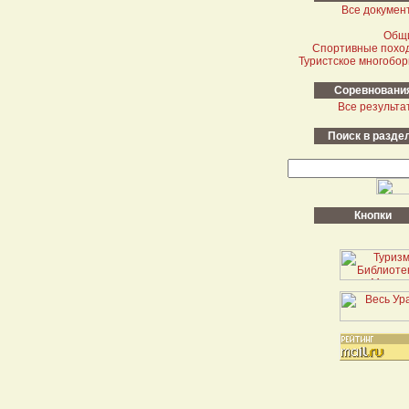
Все докумен
Общ
Cпортивные похо
Туристское многобор
Cоревновани
Все результа
Поиск в разде
Кнопки