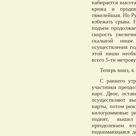
набирается высот
крюка и продева
тяжелейшая. Но Ру
избежать срыва. 
подъем продолжае
скорость увелич
скальной нише.
осуществления по
этой ниши необх
всего 5-ти метров
Теперь вниз, к
С раннего утр
участники преодо
нарт. Двое, оста
осуществляют вы
нарты, потом рюкз
килограммовые рю
поднят, вышел
преодолеваем в
поднимающаяся д