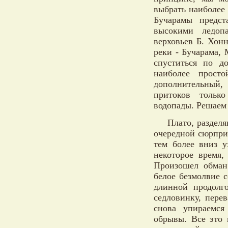
выбрать наиболее 
Бучарамы предст
высокими ледоп
верховьев Б. Хонн
реки - Бучарама,
спуститься по д
наиболее прост
дополнительный, 
притоков тольк
водопады. Решаем 
Плато, раздел
очередной сюрприз
тем более вниз у
некоторое время,
Произошел обман 
белое безмолвие 
длинной продолг
седловинку, пере
снова упираемся
обрывы. Все это 