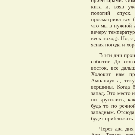
ориентирами. Обх
кита и, взяв уж
пологий спуск
просматриваться 
что мы в нужной 
вечеру температур
весь поход). Но, с
ясная погода и хо
В эти дни про
событие. До этог
восток, все даль
Холокит нам пр
Амнандукта, тек
вершины. Когда 
запад. Это место 
ни крутились, ка
будь то по речно
западным. Отсюда
будет приближать 
Через два дня
Аян. Теперь кур