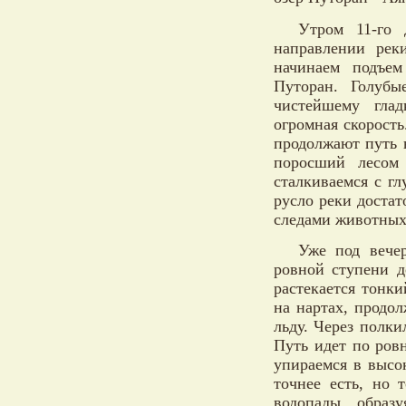
Утром 11-го 
направлении рек
начинаем подъе
Путоран. Голуб
чистейшему глад
огромная скорост
продолжают путь н
поросший лесом
сталкиваемся с г
русло реки достат
следами животных
Уже под вече
ровной ступени д
растекается тонк
на нартах, продо
льду. Через полки
Путь идет по ров
упираемся в высо
точнее есть, но 
водопады, образ