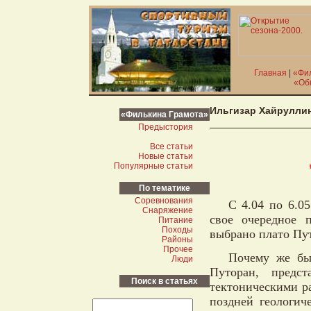
Главная
|
«Фи
«Об
Ильгизар Хайрулли
«Филькина Грамота»
Предыстория
Все статьи
Новые статьи
Популярные статьи
По тематике
Соревнования
С 4.04 по 6.05
Снаряжение
свое очередное 
Питание
Походы
выбрано плато Пу
Районы
Прочее
Почему же бы
Люди
Путоран, предст
Поиск в статьях
тектоническими р
поздней геологич