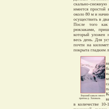
скально-снежную
имеется простой 
около 80 м и начи
осуществить в два
После того как
рюкзаками, приш
который уложен н
весь день. Для у
почти на километ
покрыта гладким л
в
б
н
м
с
п
К
Верхний каньон левого
в
притока р. Хихикаль
в количестве 10-