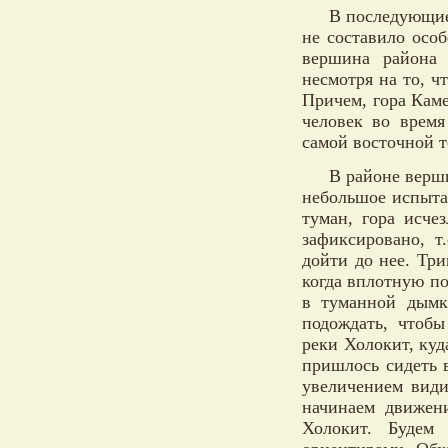
В последующие
не составило особ
вершина района 
несмотря на то, чт
Причем, гора Каме
человек во время
самой восточной 
В районе верш
небольшое испыта
туман, гора исче
зафиксировано, т
дойти до нее. Тр
когда вплотную по
в туманной дымк
подождать, чтобы
реки Холокит, куд
пришлось сидеть 
увеличением види
начинаем движен
Холокит. Будем