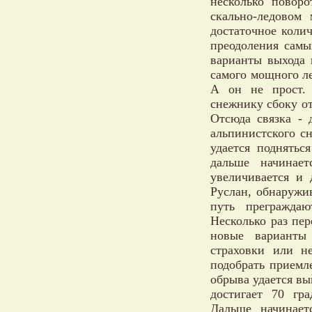
несколько поворо
скально-ледовом
достаточное коли
преодоления самы
варианты выхода 
самого мощного ле
А он не прост. 
снежнику сбоку о
Отсюда связка - 
альпинистского с
удается поднятьс
дальше начинает
увеличивается и 
Руслан, обнаружи
путь преграждаю
Несколько раз пе
новые варианты
страховки или н
подобрать приемл
обрыва удается вы
достигает 70 гр
Дальше начинае