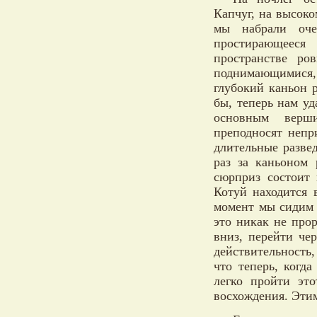
Капчуг, на высок
мы набрали оче
простирающееся
пространстве ро
поднимающимися,
глубокий каньон 
бы, теперь нам у
основным верш
преподносят непр
длительные разве
раз за каньоном 
сюрприз состоит 
Котуй находится 
момент мы сидим 
это никак не прор
вниз, перейти чер
действительность
что теперь, когд
легко пройти эт
восхождения. Этим