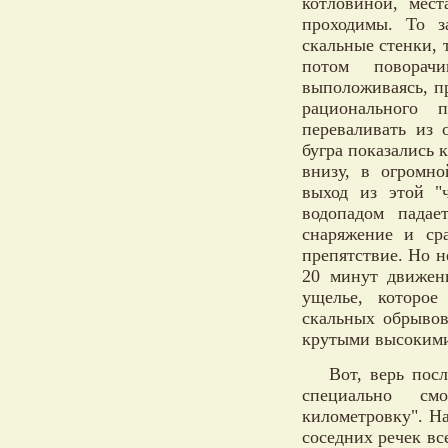
котловиной, мес
проходимы. То з
скальные стенки, т
потом поворач
выположиваясь, п
рационального 
переваливать из 
бугра показались 
внизу, в огромн
выход из этой "
водопадом падае
снаряжение и ср
препятствие. Но н
20 минут движени
ущелье, которое
скальных обрывов
крутыми высокими
Вот, верь посл
специально смо
километровку". На
соседних речек в