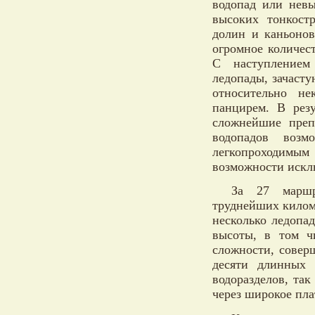
водопад или невы
высоких тонкост
долин и каньонов
огромное количес
С наступлением
ледопады, зачаст
относительно н
панцирем. В рез
сложнейшие преп
водопадов воз
легкопроходимы
возможности искл
За 27 маршр
труднейших килом
несколько ледопа
высоты, в том ч
сложности, совер
десяти длинных 
водоразделов, та
через широкое пла