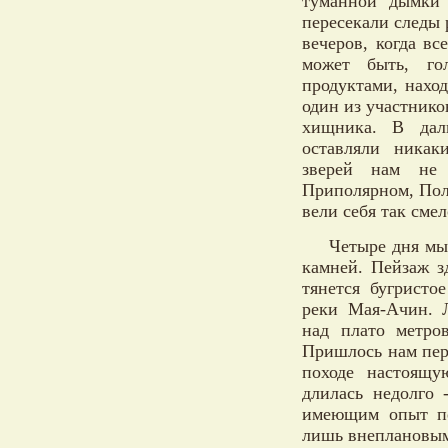
туманной дымки 
пересекали следы 
вечеров, когда вс
может быть, го
продуктами, нахо
один из участнико
хищника. В дал
оставляли никак
зверей нам не 
Приполярном, Пол
вели себя так смел
Четыре дня мы
камней. Пейзаж з
тянется бугристо
реки Мая-Ачин. 
над плато метро
Пришлось нам пер
походе настоящу
длилась недолго 
имеющим опыт пе
лишь внеплановым