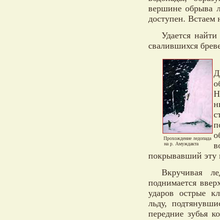
вершине обрыва л
доступен. Встаем 
Удается найти
свалившихся бреве
Д
о
Н
н
с
п
о
Прохождение ледопада
в
на р. Амуждакта
покрывавший эту к
Вкручивая ле
поднимается вверх
ударов острые к
льду, подтянувш
передние зубья к