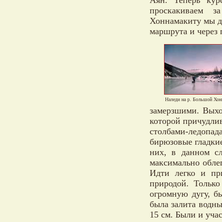
проскакиваем з
Хоннамакиту мы д
маршрута и через 
Наледи на р. Большой Хон
замерзшими. Выхо
которой причудли
столбами-ледопад
бирюзовые гладки
них, в данном сл
максимально облег
Идти легко и пр
природой. Только
огромную дугу, б
была залита водны
15 см. Были и уча