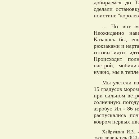
добираемся до Т
сделали остановк
поистине "королев
... Но вот м
Неожиданно нава
Казалось бы, ещ
рюкзаками и нарт
готовы идти, идт
Происходит полн
настрой, мобили
нужно, мы в тепле
Мы улетели из
15 градусов мороз
при сильном ветр
солнечную погоду
аэробус Ил - 86 
распускались по
ковром первых цве
Хайруллин И.З. 
экспедиции. тел. (843