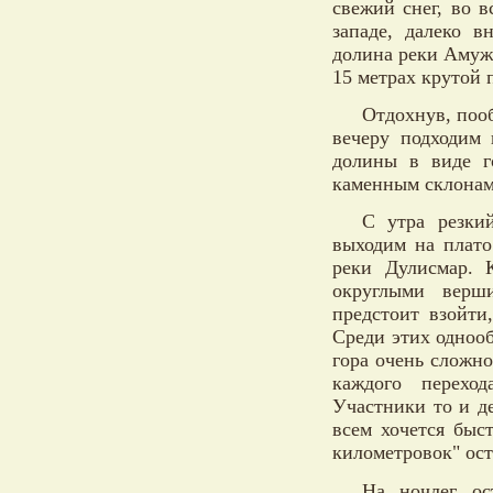
свежий снег, во 
западе, далеко 
долина реки Амужд
15 метрах крутой п
Отдохнув, пооб
вечеру подходим 
долины в виде г
каменным склонам
С утра резки
выходим на плато
реки Дулисмар. 
округлыми верш
предстоит взойти
Среди этих одноо
гора очень сложн
каждого перехо
Участники то и д
всем хочется быс
километровок" ост
На ночлег ос