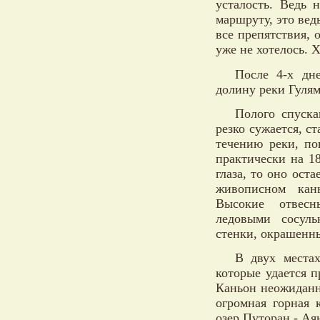
усталость. Ведь 
маршруту, это вед
все препятствия, 
уже не хотелось. 
После 4-х дн
долину реки Гулям
Полого спуск
резко сужается, с
течению реки, по
практически на 1
глаза, то оно ост
живописном кан
Высокие отвесн
ледовыми сосул
стенки, окрашенны
В двух места
которые удается п
Каньон неожиданн
огромная горная 
озер Путоран - Аян