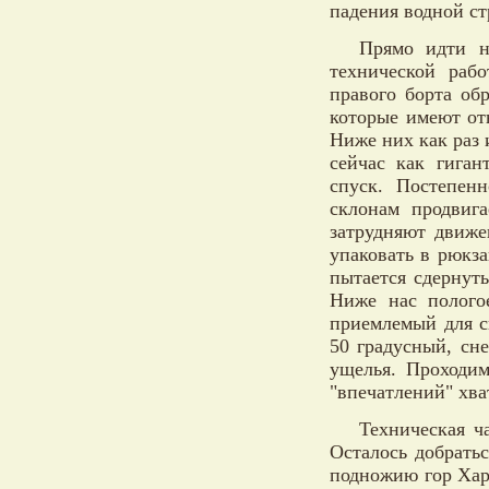
падения водной ст
Прямо идти н
технической раб
правого борта об
которые имеют от
Ниже них как раз 
сейчас как гиган
спуск. Постепен
склонам продвиг
затрудняют движе
упаковать в рюкза
пытается сдернуть
Ниже нас пологое
приемлемый для с
50 градусный, сн
ущелья. Проходим
"впечатлений" хва
Техническая ч
Осталось добрать
подножию гор Хара