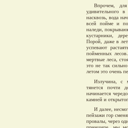
Впрочем, дл
удивительного в
насквозь, вода на
всей пойме и по
наледи, покрывающ
кустарники, дер
Порой, даже в ле
успевают растая
пойменных лесов.
мертвые леса, сто
это не так сильно
летом это очень п
Излучина, с 
тянется почти 
начинается черед
камней и открытог
И далее, несмо
пейзажи гор сменя
провалы, через од
принципе, мы м