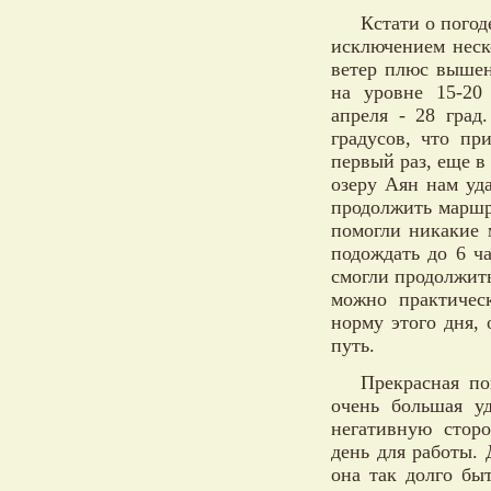
Кстати о погод
исключением неск
ветер плюс вышен
на уровне 15-20
апреля - 28 град
градусов, что пр
первый раз, еще в
озеру Аян нам уд
продолжить маршру
помогли никакие 
подождать до 6 ча
смогли продолжит
можно практичес
норму этого дня,
путь.
Прекрасная по
очень большая у
негативную стор
день для работы. 
она так долго бы