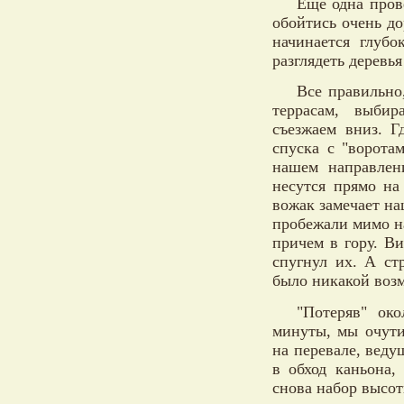
Еще одна пров
обойтись очень до
начинается глубо
разглядеть деревь
Все правильно
террасам, выби
съезжаем вниз. Г
спуска с "ворота
нашем направлен
несутся прямо на
вожак замечает на
пробежали мимо н
причем в гору. Ви
спугнул их. А ст
было никакой воз
"Потеряв" ок
минуты, мы очути
на перевале, веду
в обход каньона,
снова набор высот