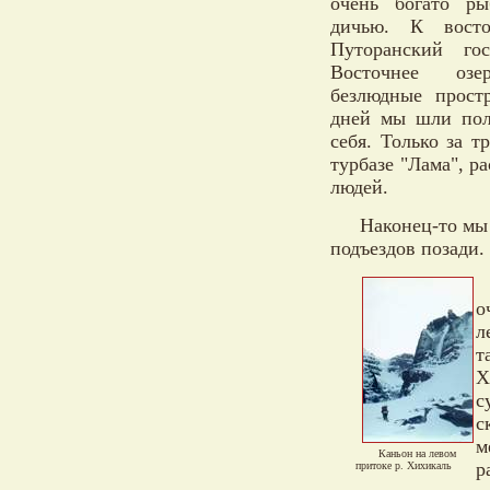
очень богато ры
дичью. К восто
Путоранский гос
Восточнее озе
безлюдные прост
дней мы шли пол
себя. Только за 
турбазе "Лама", р
людей.
Наконец-то мы 
подъездов позади.
о
л
т
Х
с
с
м
Каньон на левом
р
притоке р. Хихикаль