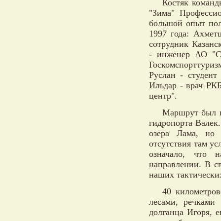
Костяк команд
"Зима" Профессио
большой опыт пол
1997 года: Ахмет
сотрудник Казанс
- инженер АО "С
Госкомспорттури
Руслан - студент
Ильдар - врач РК
центр".
Маршрут был н
гидропорта Валек
озера Лама, но 
отсутствия там ус
означало, что 
направлении. В с
наших тактически
40 километров
лесами, речками 
долганца Игоря, 