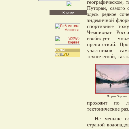
географическом, 
Путоран, самого 
Кнопки
здесь редкое соч
эндемичной флоры
спортивные похо
Чемпионат Росс
изобилует множ
препятствий. Пр
участников сам
технической, такт
По реке Хоронен
проходит по ль
тектонические ра
Не меньше ос
страной водопадо