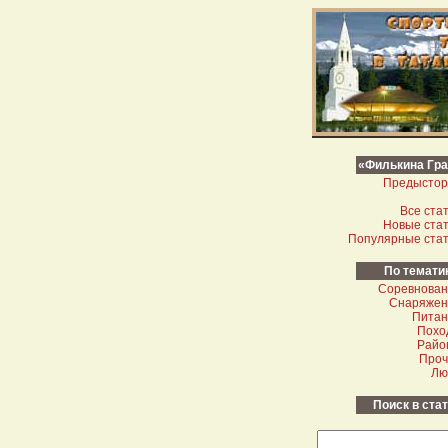
«Филькина Гр
Предыстор
Все ста
Новые ста
Популярные ста
По темати
Соревнован
Снаряжен
Питан
Похо
Райо
Проч
Лю
Поиск в ста