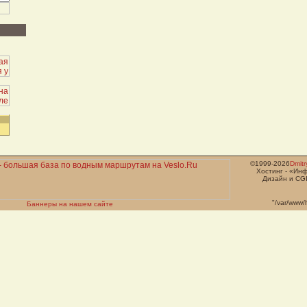
©1999-2026
Dmit
Хостинг - «Ин
Дизайн и CGI
"/var/www/
Баннеры на нашем сайте