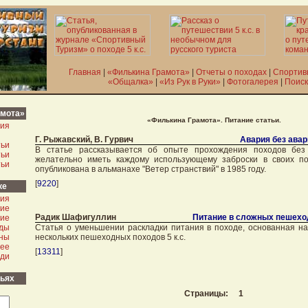
Главная
|
«Филькина Грамота»
|
Отчеты о походах
|
Спортив
«Общалка»
|
«Из Рук в Руки»
|
Фотогалерея
|
Поиск
амота»
«Филькина Грамота». Питание статьи.
ия
Г. Рыжавский, В. Гурвич
Авария без авар
тьи
В статье рассказывается об опыте прохождения походов без 
тьи
желательно иметь каждому использующему заброски в своих по
тьи
опубликована в альманахе "Ветер странствий" в 1985 году.
[
9220
]
ке
ия
ие
Радик Шафигуллин
Питание в сложных пешехо
ие
ды
Статья о уменьшении раскладки питания в походе, основанная н
ны
нескольких пешеходных походов 5 к.с.
ее
[
13311
]
ди
тьях
Страницы: 1