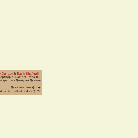
ry Dunaev
&
Radik Shafigullin
формационное агенство IF»
-скрипты - Дмитрий Дунаев
Дата обновле�p �
htmincludes/lastmod.inc"); ?>