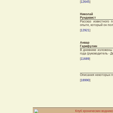
[
12645
]
Николай
Рундквист
Рассказ известного 
опыте, который он пол
[
12921
]
Анвар
Гарифулин
В дневнике изложены 
года (руководитель - 
[
11689
]
Описания некоторых п
[
18990
]