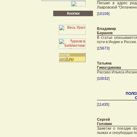
Письмо в адрес ред
Лавровской "Оплаченн
Кнопки
[
10109
]
Владимир
Баранов
В статье описываютс
пути в Индии и России.
[
15673
]
Татьяна
Гиматдинова
Рассказ Ильяса Ихсан
[
10032
]
ПОЛОЖ
О
[
11435
]
Сергей
Головин
Заметки о поездке г
лыжах и сноубордах по