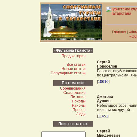
Главная
|
«Фи
«Об
«Филькина Грамота»
Предыстория
Сергей
Все статьи
Новоселов
Новые статьи
Рассказ, опубликован
Популярные статьи
по Центральному Тян
[
10610
]
По тематике
Соревнования
Снаряжение
Дмитрий
Питание
Дунаев
Походы
Районы
Небольшое эссе, напи
Прочее
жизнь моих друзей...
Люди
[
11451
]
Поиск в статьях
Сергей
Минделевич